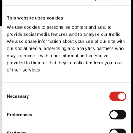
This website uses cookies
Specificaties
Downloads
We use cookies to personalise content and ads, to
provide social media features and to analyse our traffic.
Basisgegevens
We also share information about your use of our site with
our social media, advertising and analytics partners who
Max. capaciteit
may combine it with other information that you’ve
4500 kg
provided to them or that they’ve collected from your use
Max. hijshoogte
of their services.
18 m
Max. bereik
Consent
15,20 m
Necessary
Selection
Gewicht en afmetingen
Preferences
Totale lengte
7,26 m