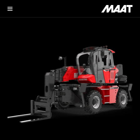
Transport
Heftrucks
Logistiek
E-Mobility
Techniek
Contact
Over ons
MVO
Nieuws
Vacatures