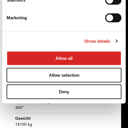
Statistics
Lengte tot voorzijde van de vorken
6,06 m
Marketing
Totale breedte
2,42 m
Totale hoogte
3,04 m
Show details
Totale breedte cabine
0,96 m
Allow all
Bodemvrijheid machine
0,37 m
Allow selection
Wielbasis (y)
2,43 m
Deny
Rotatie bovenwagen
360°
Gewicht
14100 kg